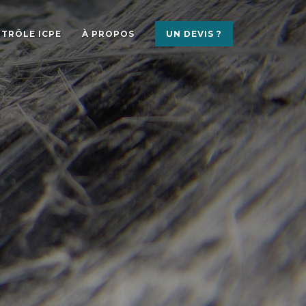
TRÔLE ICPE
À PROPOS
UN DEVIS ?