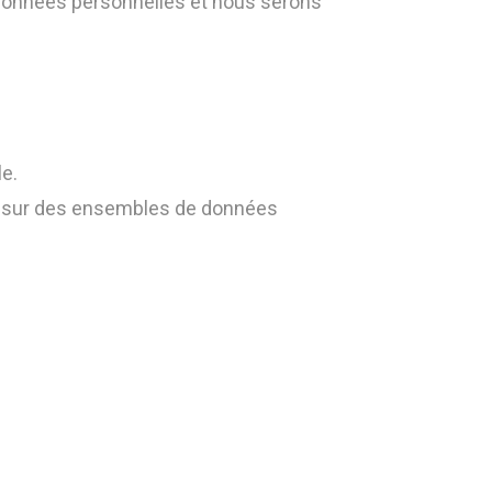
 données personnelles et nous serons
e.
u sur des ensembles de données